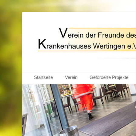
Förderverein Kra
Primärmenu
Weiter
Startseite
Verein
Geförderte Projekte
zum
Inhalt