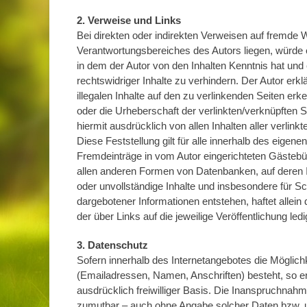
2. Verweise und Links
Bei direkten oder indirekten Verweisen auf fremde 
Verantwortungsbereiches des Autors liegen, würde ei
in dem der Autor von den Inhalten Kenntnis hat und
rechtswidriger Inhalte zu verhindern. Der Autor erk
illegalen Inhalte auf den zu verlinkenden Seiten erk
oder die Urheberschaft der verlinkten/verknüpften Se
hiermit ausdrücklich von allen Inhalten aller verlin
Diese Feststellung gilt für alle innerhalb des eige
Fremdeinträge in vom Autor eingerichteten Gästebüc
allen anderen Formen von Datenbanken, auf deren Inh
oder unvollständige Inhalte und insbesondere für S
dargebotener Informationen entstehen, haftet allein 
der über Links auf die jeweilige Veröffentlichung ledi
3. Datenschutz
Sofern innerhalb des Internetangebotes die Möglich
(Emailadressen, Namen, Anschriften) besteht, so er
ausdrücklich freiwilliger Basis. Die Inanspruchnahm
zumutbar – auch ohne Angabe solcher Daten bzw. 