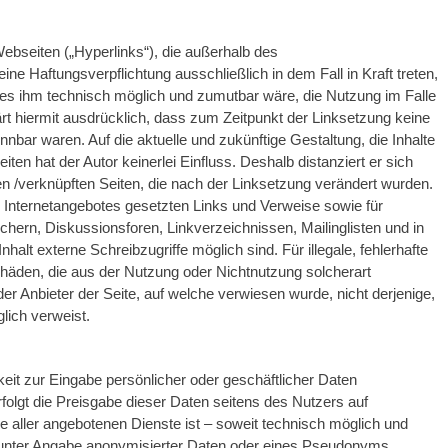
Webseiten („Hyperlinks“), die außerhalb des
ne Haftungsverpflichtung ausschließlich in dem Fall in Kraft treten,
 es ihm technisch möglich und zumutbar wäre, die Nutzung im Falle
lärt hiermit ausdrücklich, dass zum Zeitpunkt der Linksetzung keine
ennbar waren. Auf die aktuelle und zukünftige Gestaltung, die Inhalte
iten hat der Autor keinerlei Einfluss. Deshalb distanziert er sich
kten /verknüpften Seiten, die nach der Linksetzung verändert wurden.
nen Internetangebotes gesetzten Links und Verweise sowie für
hern, Diskussionsforen, Linkverzeichnissen, Mailinglisten und in
alt externe Schreibzugriffe möglich sind. Für illegale, fehlerhafte
chäden, die aus der Nutzung oder Nichtnutzung solcherart
der Anbieter der Seite, auf welche verwiesen wurde, nicht derjenige,
glich verweist.
keit zur Eingabe persönlicher oder geschäftlicher Daten
folgt die Preisgabe dieser Daten seitens des Nutzers auf
e aller angebotenen Dienste ist – soweit technisch möglich und
unter Angabe anonymisierter Daten oder eines Pseudonyms