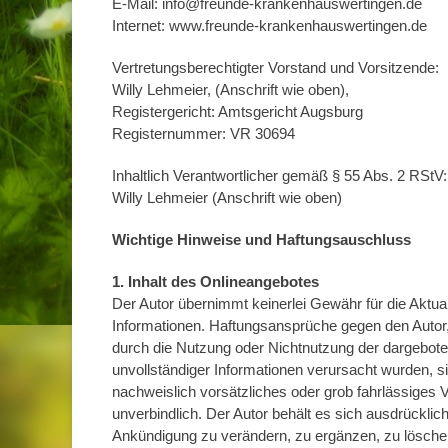
E-Mail: info@freunde-krankenhauswertingen.de
Internet: www.freunde-krankenhauswertingen.de
Vertretungsberechtigter Vorstand und Vorsitzende:
Willy Lehmeier, (Anschrift wie oben),
Registergericht: Amtsgericht Augsburg
Registernummer: VR 30694
Inhaltlich Verantwortlicher gemäß § 55 Abs. 2 RStV:
Willy Lehmeier (Anschrift wie oben)
Wichtige Hinweise und Haftungsauschluss
1. Inhalt des Onlineangebotes
Der Autor übernimmt keinerlei Gewähr für die Aktualit
Informationen. Haftungsansprüche gegen den Autor, 
durch die Nutzung oder Nichtnutzung der dargebote
unvollständiger Informationen verursacht wurden, s
nachweislich vorsätzliches oder grob fahrlässiges V
unverbindlich. Der Autor behält es sich ausdrückli
Ankündigung zu verändern, zu ergänzen, zu löschen 