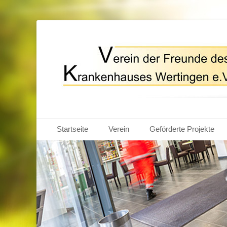
Förderverein Kra
Primärmenu
Weiter
Startseite
Verein
Geförderte Projekte
zum
Inhalt